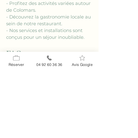
- Profitez des activités variées autour 
de Colomars.
- Découvrez la gastronomie locale au 
sein de notre restaurant.
- Nos services et installations sont 
conçus pour un séjour inoubliable.
FAQ
### Quel est le meilleur moment 
Réserver
04 92 60 36 36
Avis Google
pour séjourner à Colomars ?
Le meilleur moment pour séjourner 
dans un 
hôtel familial près de 
Colomars
 dépend de vos 
préférences. La saison printanière est 
particulièrement agréable, offrant 
des températures douces idéales 
pour les activités en plein air. De 
plus, durant cette période, la nature 
environnante est en pleine floraison, 
rendant les paysages encore plus 