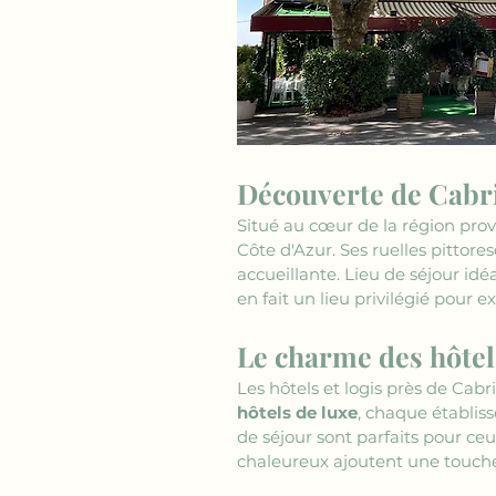
Découverte de Cabr
Situé au cœur de la région prov
Côte d'Azur. Ses ruelles pittor
accueillante. Lieu de séjour idé
en fait un lieu privilégié pour ex
Le charme des hôtels
Les hôtels et logis près de Cabr
hôtels de luxe
, chaque établiss
de séjour sont parfaits pour ceu
chaleureux ajoutent une touche