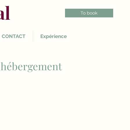
al
To book
CONTACT
Expérience
re hébergement