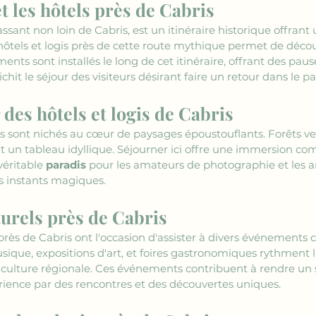
 les hôtels près de Cabris
ant non loin de Cabris, est un itinéraire historique offrant 
ôtels et logis près de cette route mythique permet de décou
nts sont installés le long de cet itinéraire, offrant des pau
ichit le séjour des visiteurs désirant faire un retour dans le pa
des hôtels et logis de Cabris
ris sont nichés au cœur de paysages époustouflants. Forêts ve
 un tableau idyllique. Séjourner ici offre une immersion co
véritable 
paradis
 pour les amateurs de photographie et les art
s instants magiques.
urels près de Cabris
s près de Cabris ont l'occasion d'assister à divers événements 
sique, expositions d'art, et foires gastronomiques rythment l
 culture régionale. Ces événements contribuent à rendre un s
rience par des rencontres et des découvertes uniques.