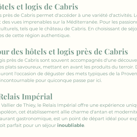
tels et logis de Cabris
s près de Cabris permet d'accéder à une variété d'activités
t des vues imprenables sur la Méditerranée. Pour les passionné
ulturels, tels que le château de Cabris. En choisissant de séjou
es de cette région authentique.
r des hôtels et logis près de Cabris
logis près de Cabris sont souvent accompagnés d'une découvert
s plats savoureux, mettant en avant les produits du terroir.
rs auront l'occasion de déguster des mets typiques de la Proven
 incontournable pour quiconque passe par ici.
Relais Impérial
t Vallier de Thiey, le Relais Impérial offre une expérience un
apoléon, cet établissement allie charme d'antan et modernité.
aurant gastronomique, est un point de départ idéal pour exp
roit parfait pour un séjour 
inoubliable
.