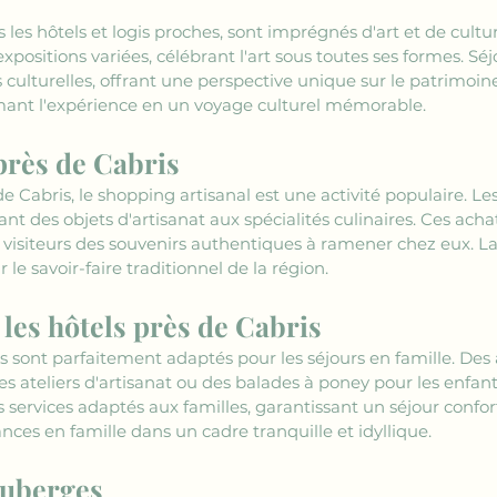
 les hôtels et logis proches, sont imprégnés d'art et de culture
positions variées, célébrant l'art sous toutes ses formes. Sé
culturelles, offrant une perspective unique sur le patrimoine a
rmant l'expérience en un voyage culturel mémorable.
près de Cabris
de Cabris, le shopping artisanal est une activité populaire. L
ant des objets d'artisanat aux spécialités culinaires. Ces acha
x visiteurs des souvenirs authentiques à ramener chez eux. La 
le savoir-faire traditionnel de la région.
 les hôtels près de Cabris
is sont parfaitement adaptés pour les séjours en famille. Des a
es ateliers d'artisanat ou des balades à poney pour les enfan
services adaptés aux familles, garantissant un séjour confor
nces en famille dans un cadre tranquille et idyllique.
auberges