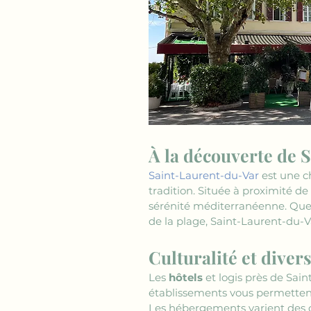
À la découverte de 
Saint-Laurent-du-Var
 est une 
tradition. Située à proximité de
sérénité méditerranéenne. Que c
de la plage, Saint-Laurent-du-
Culturalité et divers
Les 
hôtels
 et logis près de Sain
établissements vous permettent
Les hébergements varient des 