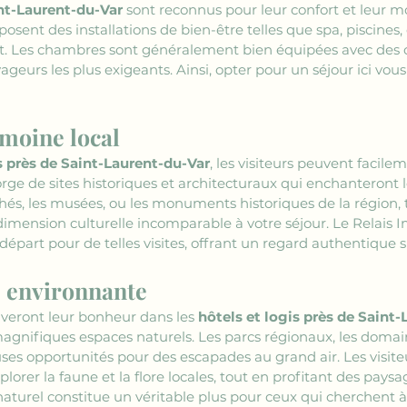
int-Laurent-du-Var
 sont reconnus pour leur confort et leur 
ent des installations de bien-être telles que spa, piscines, e
sant. Les chambres sont généralement bien équipées avec de
geurs les plus exigeants. Ainsi, opter pour un séjour ici vou
moine local
s près de Saint-Laurent-du-Var
, les visiteurs peuvent facile
rge de sites historiques et architecturaux qui enchanteront l
chés, les musées, ou les monuments historiques de la région, te
mension culturelle incomparable à votre séjour. Le Relais Imp
 départ pour de telles visites, offrant un regard authentique 
e environnante
veront leur bonheur dans les 
hôtels et logis près de Saint
gnifiques espaces naturels. Les parcs régionaux, les domaines
es opportunités pour des escapades au grand air. Les visite
plorer la faune et la flore locales, tout en profitant des pays
turel constitue un véritable plus pour ceux qui cherchent à 