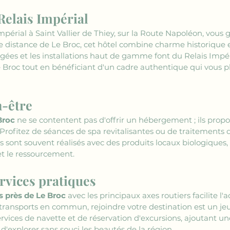
Relais Impérial
mpérial à Saint Vallier de Thiey, sur la Route Napoléon, vous 
 distance de Le Broc, cet hôtel combine charme historique e
et les installations haut de gamme font du Relais Impérial
e Broc tout en bénéficiant d'un cadre authentique qui vous plo
n-être
Broc
 ne se contentent pas d'offrir un hébergement ; ils pro
Profitez de séances de spa revitalisantes ou de traitements
s sont souvent réalisés avec des produits locaux biologiques,
et le ressourcement.
ervices pratiques
s près de Le Broc
 avec les principaux axes routiers facilite l'
transports en commun, rejoindre votre destination est un jeu
rvices de navette et de réservation d'excursions, ajoutant un
d'explorer sans souci les beautés de la région.