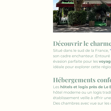
Découvrir le charme
Situé dans le sud de la France, 
son cadre enchanteur. Entouré 
évasion parfaite pour les 
voyag
idéale pour explorer cette région
Hébergements confor
Les 
hôtels et logis près de Le 
hôtel moderne ou un logis tradi
établissement veille à offrir u
Des chambres avec vue sur les c