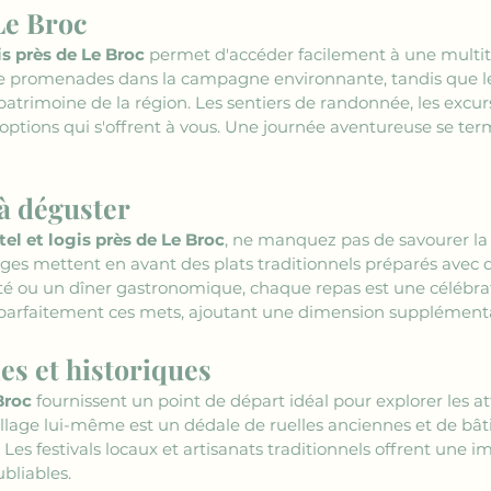
Le Broc
is près de Le Broc
 permet d'accéder facilement à une multit
de promenades dans la campagne environnante, tandis que l
 patrimoine de la région. Les sentiers de randonnée, les excur
options qui s'offrent à vous. Une journée aventureuse se ter
à déguster
tel et logis près de Le Broc
, ne manquez pas de savourer la
s mettent en avant des plats traditionnels préparés avec des
é ou un dîner gastronomique, chaque repas est une célébrati
rfaitement ces mets, ajoutant une dimension supplémentaire
les et historiques
Broc
 fournissent un point de départ idéal pour explorer les att
illage lui-même est un dédale de ruelles anciennes et de bât
. Les festivals locaux et artisanats traditionnels offrent une 
ubliables.