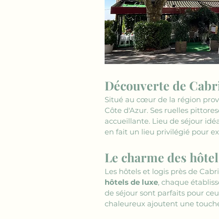
Découverte de Cabr
Situé au cœur de la région prov
Côte d'Azur. Ses ruelles pittor
accueillante. Lieu de séjour idé
en fait un lieu privilégié pour ex
Le charme des hôtels
Les hôtels et logis près de Cabr
hôtels de luxe
, chaque établiss
de séjour sont parfaits pour ceu
chaleureux ajoutent une touche