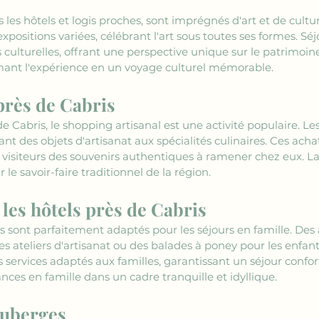
 les hôtels et logis proches, sont imprégnés d'art et de culture
positions variées, célébrant l'art sous toutes ses formes. Sé
culturelles, offrant une perspective unique sur le patrimoine a
rmant l'expérience en un voyage culturel mémorable.
près de Cabris
de Cabris, le shopping artisanal est une activité populaire. L
ant des objets d'artisanat aux spécialités culinaires. Ces acha
x visiteurs des souvenirs authentiques à ramener chez eux. La 
le savoir-faire traditionnel de la région.
 les hôtels près de Cabris
is sont parfaitement adaptés pour les séjours en famille. Des a
es ateliers d'artisanat ou des balades à poney pour les enfan
services adaptés aux familles, garantissant un séjour confor
nces en famille dans un cadre tranquille et idyllique.
auberges