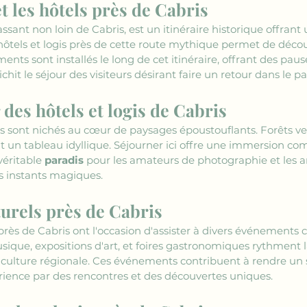
 les hôtels près de Cabris
ant non loin de Cabris, est un itinéraire historique offrant 
ôtels et logis près de cette route mythique permet de décou
nts sont installés le long de cet itinéraire, offrant des pau
ichit le séjour des visiteurs désirant faire un retour dans le pa
des hôtels et logis de Cabris
ris sont nichés au cœur de paysages époustouflants. Forêts ve
 un tableau idyllique. Séjourner ici offre une immersion co
véritable 
paradis
 pour les amateurs de photographie et les art
s instants magiques.
urels près de Cabris
s près de Cabris ont l'occasion d'assister à divers événements 
sique, expositions d'art, et foires gastronomiques rythment l
 culture régionale. Ces événements contribuent à rendre un s
rience par des rencontres et des découvertes uniques.