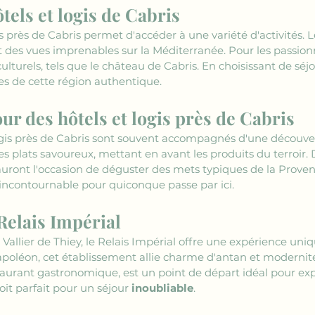
tels et logis de Cabris
s près de Cabris permet d'accéder à une variété d'activités
t des vues imprenables sur la Méditerranée. Pour les passionné
ulturels, tels que le château de Cabris. En choisissant de séjou
es de cette région authentique.
r des hôtels et logis près de Cabris
logis près de Cabris sont souvent accompagnés d'une découvert
s plats savoureux, mettant en avant les produits du terroir.
rs auront l'occasion de déguster des mets typiques de la Proven
 incontournable pour quiconque passe par ici.
Relais Impérial
t Vallier de Thiey, le Relais Impérial offre une expérience un
apoléon, cet établissement allie charme d'antan et modernité.
aurant gastronomique, est un point de départ idéal pour exp
roit parfait pour un séjour 
inoubliable
.