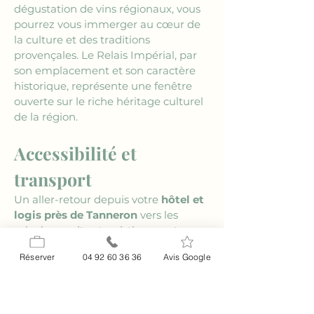
dégustation de vins régionaux, vous 
pourrez vous immerger au cœur de 
la culture et des traditions 
provençales. Le Relais Impérial, par 
son emplacement et son caractère 
historique, représente une fenêtre 
ouverte sur le riche héritage culturel 
de la région.
Accessibilité et 
transport
Un aller-retour depuis votre 
hôtel et 
logis près de Tanneron
 vers les 
principaux sites touristiques est 
facilité par les bonnes infrastructures 
Réserver
04 92 60 36 36
Avis Google
routières de la région. La proximité 
de l'autoroute A8 permet de 
rejoindre rapidement la Côte d'Azur 
ou des villes emblématiques comme 