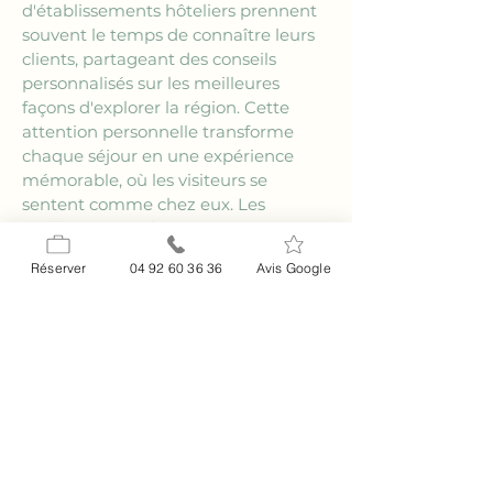
d'établissements hôteliers prennent 
souvent le temps de connaître leurs 
clients, partageant des conseils 
personnalisés sur les meilleures 
façons d'explorer la région. Cette 
attention personnelle transforme 
chaque séjour en une expérience 
mémorable, où les visiteurs se 
sentent comme chez eux. Les 
établissements locaux sont réputés 
pour leur service de qualité et leur 
Réserver
04 92 60 36 36
Avis Google
ambiance conviviale.
Pourquoi choisir le 
Relais Impérial à Saint 
Vallier de Thiey
Lorsque l'on recherche un 
hôtel et 
logis près de Castagniers
, le Relais 