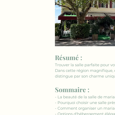
Résumé :
Trouver la salle parfaite pour v
Dans cette région magnifique, 
distingue par son charme unique
Sommaire :
- La beauté de la salle de mari
- Pourquoi choisir une salle pr
- Comment organiser un mariage
- Options d'hébergement élégan