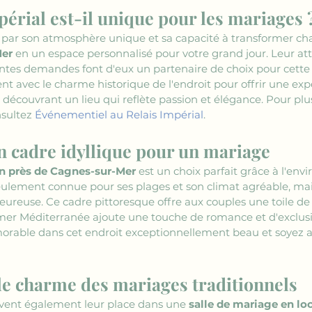
périal est-il unique pour les mariages 
e par son atmosphère unique et sa capacité à transformer ch
Mer
 en un espace personnalisé pour votre grand jour. Leur atte
entes demandes font d'eux un partenaire de choix pour cette 
t avec le charme historique de l'endroit pour offrir une expé
 découvrant un lieu qui reflète passion et élégance. Pour pl
sultez 
Événementiel au Relais Impérial
.
 cadre idyllique pour un mariage
on près de Cagnes-sur-Mer
 est un choix parfait grâce à l'en
eulement connue pour ses plages et son climat agréable, mais
eureuse. Ce cadre pittoresque offre aux couples une toile de
 mer Méditerranée ajoute une touche de romance et d'exclusiv
able dans cet endroit exceptionnellement beau et soyez ass
e charme des mariages traditionnels
uvent également leur place dans une 
salle de mariage en lo