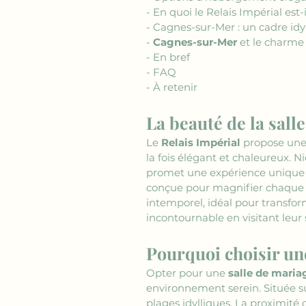
- En quoi le Relais Impérial est
- Cagnes-sur-Mer : un cadre id
- 
Cagnes-sur-Mer
 et le charme
- En bref
- FAQ
- À retenir
La beauté de la sall
Le 
Relais Impérial
 propose une
la fois élégant et chaleureux. N
promet une expérience unique p
conçue pour magnifier chaque 
intemporel, idéal pour transfo
incontournable en visitant leur si
Pourquoi choisir un
Opter pour une 
salle de maria
environnement serein. Située s
plages idylliques. La proximit