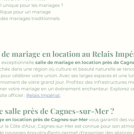
-il unique pour les mariages ?
yllique pour un mariage
 des mariages traditionnels
e de mariage en location au Relais Impé
 exceptionnelle 
salle de mariage en location près de Cagn
ichée dans une région où culture et beauté naturelle se renco
our célébrer votre union. Avec ses larges espaces et une lum
moment de votre grand jour. Profitez des infrastructures m
rmer votre mariage en un événement enchanteur. Explorez ce
te officiel : 
Relais Impérial.
e salle près de Cagnes-sur-Mer ?
ge en location près de Cagnes-sur-Mer
 vous garantit des v
ur la Côte d'Azur, Cagnes-sur-Mer est connue pour son atmo
é de paysages époustouflants permet d'organiser des séance