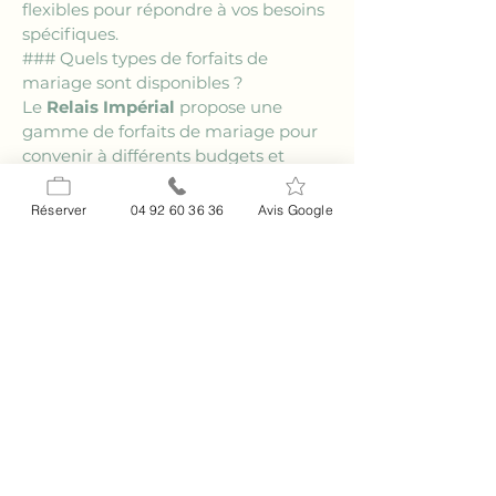
flexibles pour répondre à vos besoins 
spécifiques.
### Quels types de forfaits de 
mariage sont disponibles ?
Le 
Relais Impérial
 propose une 
gamme de forfaits de mariage pour 
convenir à différents budgets et 
préférences. Chaque forfait est 
conçu pour offrir un ensemble 
Réserver
04 92 60 36 36
Avis Google
complet de services, incluant la 
location de salle, le service traiteur, et 
des options de décoration, 
permettant une personnalisation 
selon vos souhaits.
### Les invités ont-ils des options 
d'hébergement sur place ?
Oui, le 
Relais Impérial
 offre des 
hébergements sur place pour vos 
invités, ce qui garantit un confort 
optimal pendant leur séjour pour 