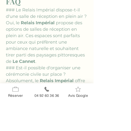
FAQ
### Le Relais Impérial dispose-t-il 
d'une salle de réception en plein air ?
Oui, le 
Relais Impérial
 propose des 
options de salles de réception en 
plein air. Ces espaces sont parfaits 
pour ceux qui préfèrent une 
ambiance naturelle et souhaitent 
tirer parti des paysages pittoresques 
de 
Le Cannet
.
### Est-il possible d'organiser une 
cérémonie civile sur place ?
Absolument, le 
Relais Impérial
 offre 
la possibilité d'organiser une 
cérémonie civile sur ses lieux. Cette 
Réserver
04 92 60 36 36
Avis Google
commodité permet d'avoir tous les 
événements de votre journée 
spéciale regroupés au même 
endroit, réduisant ainsi les besoins 
logistiques.