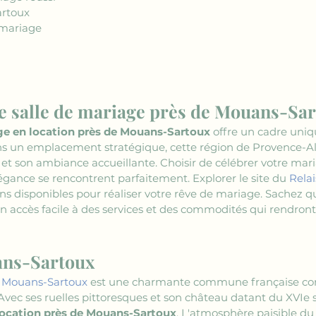
artoux
 mariage
e salle de mariage près de Mouans-Sar
ge en location près de Mouans-Sartoux
 offre un cadre uni
ans un emplacement stratégique, cette région de Provence-Al
t son ambiance accueillante. Choisir de célébrer votre mariage
gance se rencontrent parfaitement. Explorer le site du 
Relai
ns disponibles pour réaliser votre rêve de mariage. Sachez 
 accès facile à des services et des commodités qui rendront
ans-Sartoux
 
Mouans-Sartoux
 est une charmante commune française co
. Avec ses ruelles pittoresques et son château datant du XVIe si
location près de Mouans-Sartoux
. L'atmosphère paisible du 