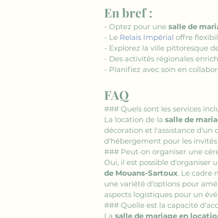
En bref :
- Optez pour une 
salle de mar
- Le 
Relais Impérial
 offre flexib
- Explorez la ville pittoresque d
- Des activités régionales enric
- Planifiez avec soin en collab
FAQ
### Quels sont les services inclu
La location de la 
salle de mari
décoration et l'assistance d'un
d'hébergement pour les invité
### Peut-on organiser une céré
Oui, il est possible d'organiser
de Mouans-Sartoux
. Le cadre 
une variété d'options pour amén
aspects logistiques pour un évé
### Quelle est la capacité d'accu
La 
salle de mariage en locati