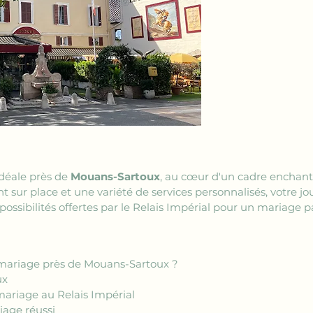
déale près de 
Mouans-Sartoux
, au cœur d'un cadre enchante
sur place et une variété de services personnalisés, votre jo
possibilités offertes par le Relais Impérial pour un mariage pa
e mariage près de Mouans-Sartoux ?
ux
mariage au Relais Impérial
iage réussi