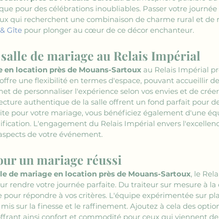
ique pour des célébrations inoubliables. Passer votre journée
eux qui recherchent une combinaison de charme rural et de r
 & Gîte
 pour plonger au cœur de ce décor enchanteur.
 salle de mariage au Relais Impérial
e en location près de Mouans-Sartoux
 au Relais Impérial 
 offre une flexibilité en termes d'espace, pouvant accueillir
met de personnaliser l'expérience selon vos envies et de cré
itecture authentique de la salle offrent un fond parfait pour
 site pour votre mariage, vous bénéficiez également d'une éq
ification. L'engagement du Relais Impérial envers l'excellenc
aspects de votre événement.
pour un mariage réussi
lle de mariage en location près de Mouans-Sartoux
, le Rel
r rendre votre journée parfaite. Du traiteur sur mesure à la 
e pour répondre à vos critères. L'équipe expérimentée sur pla
mis sur la finesse et le raffinement. Ajoutez à cela des opti
 offrant ainsi confort et commodité pour ceux qui viennent de 