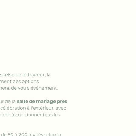
 tels que le traiteur, la 
ment des options 
ment de votre événement.
r de la 
salle de mariage près 
élébration à l'extérieur, avec 
aider à coordonner tous les 
 de 50 à 200 invités selon la 