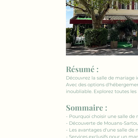
Résumé :
Découvrez la salle de mariage i
Avec des options d'hébergement 
inoubliable. Explorez toutes les 
Sommaire :
- Pourquoi choisir une salle d
- Découverte de Mouans-Sarto
- Les avantages d'une salle de 
- Services exclusifs pour un mar