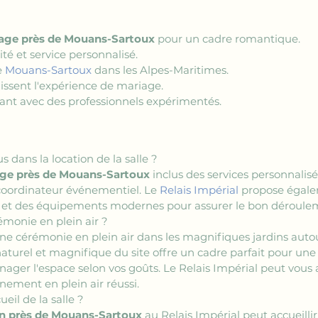
iage près de Mouans-Sartoux
 pour un cadre romantique.
ilité et service personnalisé.
e 
Mouans-Sartoux
 dans les Alpes-Maritimes.
hissent l'expérience de mariage.
orant avec des professionnels expérimentés.
s dans la location de la salle ?
age près de Mouans-Sartoux
 inclus des services personnalisés
 coordinateur événementiel. Le 
Relais Impérial
 propose égale
s et des équipements modernes pour assurer le bon déroule
monie en plein air ?
 une cérémonie en plein air dans les magnifiques jardins autou
naturel et magnifique du site offre un cadre parfait pour une c
ager l'espace selon vos goûts. Le Relais Impérial peut vous 
nement en plein air réussi.
eil de la salle ?
on près de Mouans-Sartoux
 au Relais Impérial peut accueillir