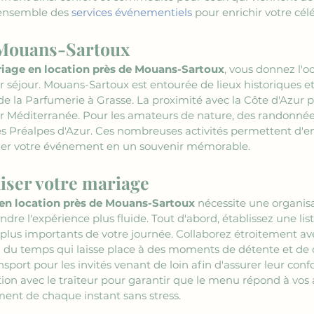
'ensemble des 
services événementiels
 pour enrichir votre cél
e Mouans-Sartoux
riage en location près de Mouans-Sartoux
, vous donnez l'oc
 séjour. Mouans-Sartoux est entourée de lieux historiques et c
 de la Parfumerie à Grasse. La proximité avec la Côte d'Azur
Méditerranée. Pour les amateurs de nature, des randonnées 
es Préalpes d'Azur. Ces nombreuses activités permettent d'en
rmer votre événement en un souvenir mémorable.
iser votre mariage
 en location près de Mouans-Sartoux
 nécessite une organis
dre l'expérience plus fluide. Tout d'abord, établissez une list
 plus importants de votre journée. Collaborez étroitement av
i du temps qui laisse place à des moments de détente et de 
port pour les invités venant de loin afin d'assurer leur confor
ion avec le traiteur pour garantir que le menu répond à vos a
ment de chaque instant sans stress.