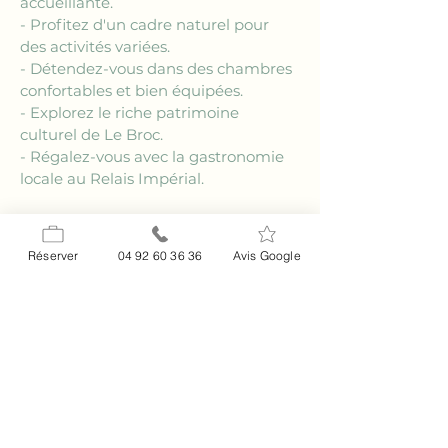
accueillante.
- Profitez d'un cadre naturel pour 
des activités variées.
- Détendez-vous dans des chambres 
confortables et bien équipées.
- Explorez le riche patrimoine 
culturel de Le Broc.
- Régalez-vous avec la gastronomie 
locale au Relais Impérial.
FAQ
Réserver
04 92 60 36 36
Avis Google
### Quels types de chambres sont 
disponibles dans l'hôtel familial près 
de Le Broc ?
Le 
Relais Impérial
, 
hôtel familial 
près de Le Broc
, propose une 
gamme variée de chambres 
adaptées à tous les besoins 
familiaux. Des chambres standard 
aux suites plus spacieuses, chaque 