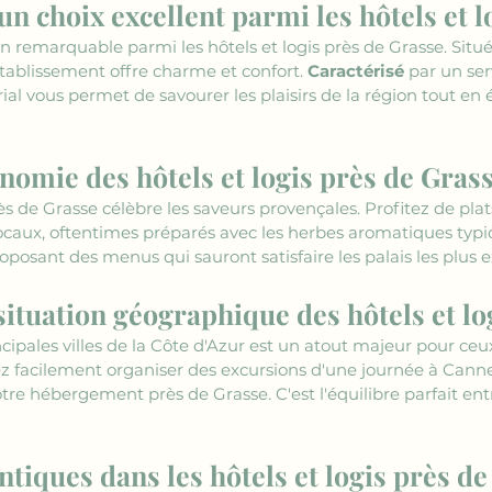
 un choix excellent parmi les hôtels et 
n remarquable parmi les hôtels et logis près de Grasse. Situé à
ablissement offre charme et confort. 
Caractérisé
 par un se
ial vous permet de savourer les plaisirs de la région tout en é
onomie des hôtels et logis près de Gras
rès de Grasse célèbre les saveurs provençales. Profitez de plat
locaux, oftentimes préparés avec les herbes aromatiques typiq
roposant des menus qui sauront satisfaire les palais les plus 
situation géographique des hôtels et lo
ipales villes de la Côte d'Azur est un atout majeur pour ceux
ez facilement organiser des excursions d'une journée à Cann
votre hébergement près de Grasse. C'est l'équilibre parfait ent
tiques dans les hôtels et logis près de