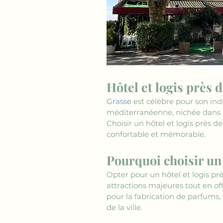
Hôtel et logis près 
Grasse
 est célèbre pour son in
méditerranéenne, nichée dans le
Choisir un hôtel et logis près d
confortable et mémorable.
Pourquoi choisir un 
Opter pour un hôtel et logis prè
attractions majeures tout en of
pour la fabrication de parfums, 
de la ville.