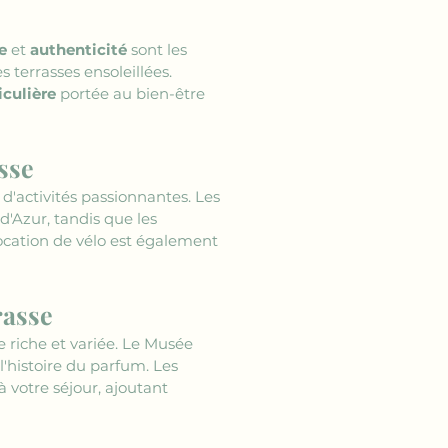
e
 et 
authenticité
 sont les 
terrasses ensoleillées. 
iculière
 portée au bien-être 
asse
d'activités passionnantes. Les 
'Azur, tandis que les 
ocation de vélo est également 
rasse
e riche et variée. Le Musée 
l'histoire du parfum. Les 
 votre séjour, ajoutant 