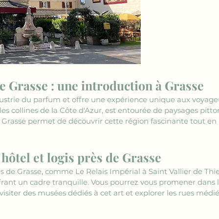
de Grasse : une introduction à Grasse
dustrie du parfum et offre une expérience unique aux voyageur
s collines de la Côte d'Azur, est entourée de paysages pittore
e Grasse permet de découvrir cette région fascinante tout en 
hôtel et logis près de Grasse
s de Grasse, comme Le Relais Impérial à Saint Vallier de Thie
frant un cadre tranquille. Vous pourrez vous promener dans le
visiter des musées dédiés à cet art et explorer les rues médiév