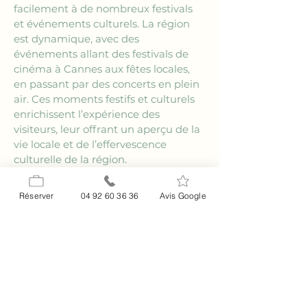
facilement à de nombreux festivals 
et événements culturels. La région 
est dynamique, avec des 
événements allant des festivals de 
cinéma à Cannes aux fêtes locales, 
en passant par des concerts en plein 
air. Ces moments festifs et culturels 
enrichissent l’expérience des 
visiteurs, leur offrant un aperçu de la 
vie locale et de l’effervescence 
culturelle de la région.
La sérénité des parcs et 
Réserver
04 92 60 36 36
Avis Google
jardins
Pour une pause détente, les parcs et 
jardins à proximité des hôtels et logis 
près de Pégomas offrent un havre 
de paix. Ces espaces verts invitent à 
la promenade et à la relaxation, avec 