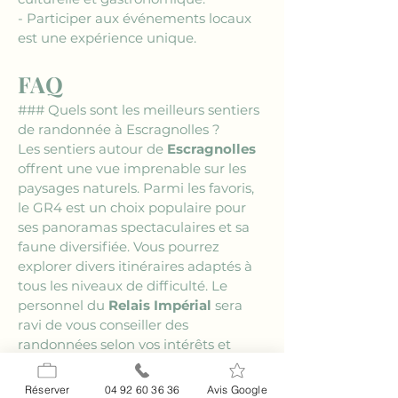
- Participer aux événements locaux 
est une expérience unique.
FAQ
### Quels sont les meilleurs sentiers 
de randonnée à Escragnolles ?
Les sentiers autour de 
Escragnolles
offrent une vue imprenable sur les 
paysages naturels. Parmi les favoris, 
le GR4 est un choix populaire pour 
ses panoramas spectaculaires et sa 
faune diversifiée. Vous pourrez 
explorer divers itinéraires adaptés à 
tous les niveaux de difficulté. Le 
personnel du 
Relais Impérial
 sera 
ravi de vous conseiller des 
randonnées selon vos intérêts et 
capacités. Préparez vos chaussures, 
un monde d'aventure vous attend !
Réserver
04 92 60 36 36
Avis Google