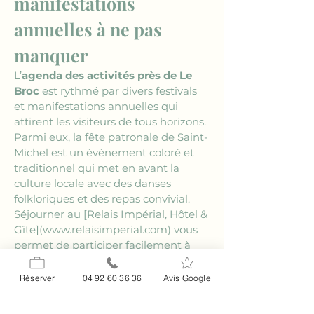
manifestations 
annuelles à ne pas 
manquer
L’
agenda des activités près de Le 
Broc
 est rythmé par divers festivals 
et manifestations annuelles qui 
attirent les visiteurs de tous horizons. 
Parmi eux, la fête patronale de Saint-
Michel est un événement coloré et 
traditionnel qui met en avant la 
culture locale avec des danses 
folkloriques et des repas convivial. 
Séjourner au 
[Relais Impérial, Hôtel & 
Gîte](www.relaisimperial.com)
 vous 
permet de participer facilement à 
ces festivités. L’ambiance festive et 
chaleureuse renforce les liens 
Réserver
04 92 60 36 36
Avis Google
communautaires et offre une 
véritable parenthèse joyeuse dans le 