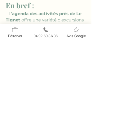
En bref :
- L'
agenda des activités près de Le 
Tignet
 offre une variété d'excursions 
en nature.
- Profitez des événements culturels 
Réserver
04 92 60 36 36
Avis Google
et musicaux dans les environs.
- Découvrez les saveurs locales grâce 
à une riche expérience culinaire.
- Le 
Relais Impérial
 est l'endroit 
parfait pour séjourner et explorer.
- De nombreuses activités sportives 
et artisanales enrichissent l'offre 
locale.
FAQ
### Quelle est la meilleure période 
pour visiter Le Tignet ?
La meilleure période pour profiter de 
l'
agenda des activités près de Le 