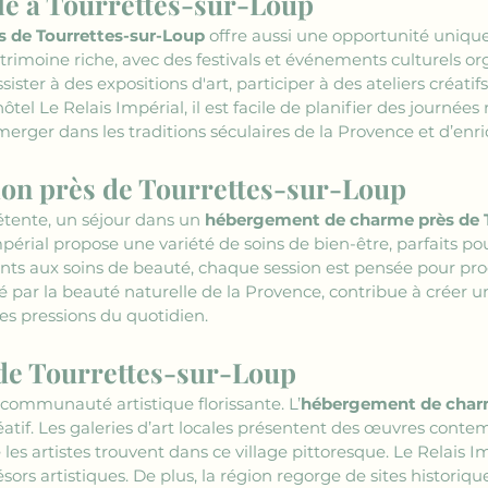
le à Tourrettes-sur-Loup
 de Tourrettes-sur-Loup
 offre aussi une opportunité unique
patrimoine riche, avec des festivals et événements culturels or
sister à des expositions d'art, participer à des ateliers créatif
hôtel Le Relais Impérial, il est facile de planifier des journé
merger dans les traditions séculaires de la Provence et d’enr
tion près de Tourrettes-sur-Loup 
tente, un séjour dans un 
hébergement de charme près de 
périal propose une variété de soins de bien-être, parfaits po
ants aux soins de beauté, chaque session est pensée pour proc
uré par la beauté naturelle de la Provence, contribue à créer
des pressions du quotidien. 
s de Tourrettes-sur-Loup
communauté artistique florissante. L’
hébergement de cha
atif. Les galeries d’art locales présentent des œuvres contem
es artistes trouvent dans ce village pittoresque. Le Relais Imp
ésors artistiques. De plus, la région regorge de sites historiqu