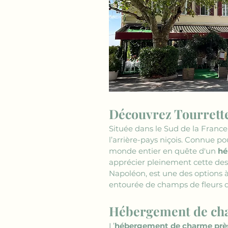
Découvrez Tourrett
Située dans le Sud de la France,
l’arrière-pays niçois. Connue po
monde entier en quête d'un 
hé
apprécier pleinement cette destin
Napoléon, est une des options à 
entourée de champs de fleurs d
Hébergement de cha
L’
hébergement de charme près