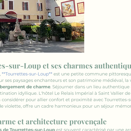
es-sur-Loup et ses charmes authentiq
 
**Tourrettes-sur-Loup**
 est une petite commune pittoresque
ur ses paysages enchanteurs et son patrimoine médiéval, la vil
bergement de charme
. Séjourner dans un lieu authentique e
ation idyllique. L'hôtel Le Relais Impérial à Saint Vallier de 
considérer pour allier confort et proximité avec Tourrettes-su
e violette, offre un cadre harmonieux pour un séjour mémor
rme et architecture provençale
 de Tourrettes-sur-Loup
 est souvent caractérisé par une ar