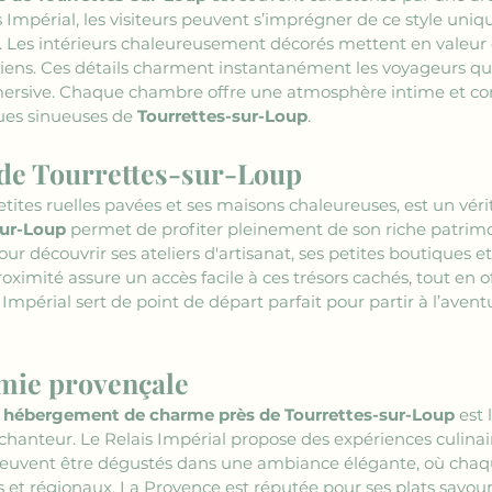
is Impérial, les visiteurs peuvent s’imprégner de ce style un
es. Les intérieurs chaleureusement décorés mettent en valeur 
ens. Ces détails charment instantanément les voyageurs qui
rsive. Chaque chambre offre une atmosphère intime et conf
rues sinueuses de 
Tourrettes-sur-Loup
.
 de Tourrettes-sur-Loup
tites ruelles pavées et ses maisons chaleureuses, est un vérit
sur-Loup
 permet de profiter pleinement de son riche patrimoin
our découvrir ses ateliers d'artisanat, ses petites boutiques e
roximité assure un accès facile à ces trésors cachés, tout en of
s Impérial sert de point de départ parfait pour partir à l’aven
mie provençale
 
hébergement de charme près de Tourrettes-sur-Loup
 est 
chanteur. Le Relais Impérial propose des expériences culinair
s peuvent être dégustés dans une ambiance élégante, où chaqu
is et régionaux. La Provence est réputée pour ses plats savou