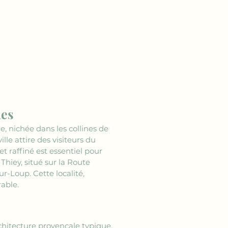
ues
, nichée dans les collines de 
le attire des visiteurs du 
t raffiné est essentiel pour 
Thiey, situé sur la Route 
r-Loup. Cette localité, 
able.
chitecture provençale typique. 