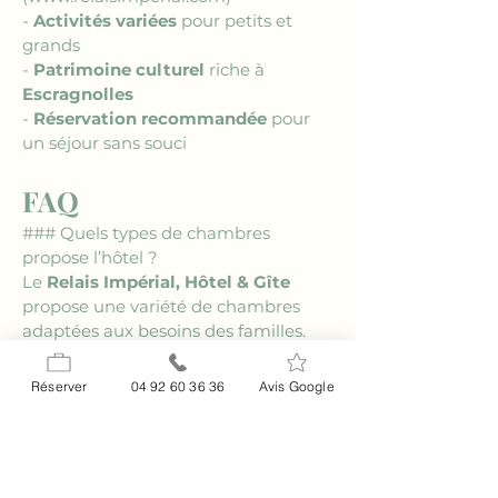
- 
Activités variées
 pour petits et 
grands
- 
Patrimoine culturel
 riche à 
Escragnolles
- 
Réservation recommandée
 pour 
un séjour sans souci
FAQ
### Quels types de chambres 
propose l’hôtel ?
Le 
Relais Impérial, Hôtel & Gîte
propose une variété de chambres 
adaptées aux besoins des familles. 
De la chambre double confortable 
aux suites familiales spacieuses, 
Réserver
04 92 60 36 36
Avis Google
chaque espace est pensé pour le 
confort et la détente.
### Y a-t-il des activités pour 
enfants disponibles sur place ?