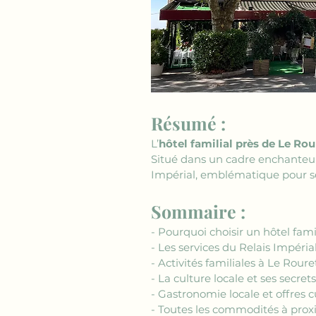
Résumé :
L’
hôtel familial près de Le Rou
Situé dans un cadre enchanteur, 
Impérial, emblématique pour ses
Sommaire :
- Pourquoi choisir un hôtel fami
- Les services du Relais Impérial
- Activités familiales à Le Roure
- La culture locale et ses secrets
- Gastronomie locale et offres cu
- Toutes les commodités à proxi