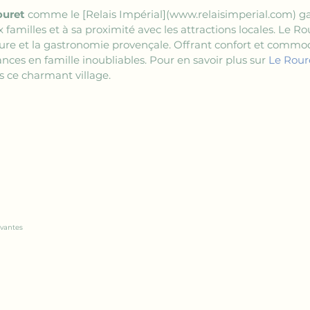
ouret
 comme le 
[Relais Impérial](www.relaisimperial.com)
 g
 familles et à sa proximité avec les attractions locales. Le Ro
ture et la gastronomie provençale. Offrant confort et commodi
nces en famille inoubliables. Pour en savoir plus sur 
Le Rour
 ce charmant village.
ivantes