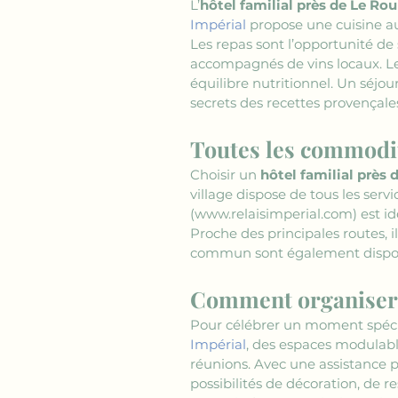
L’
hôtel familial près de Le Rou
Impérial
 propose une cuisine au
Les repas sont l’opportunité de
accompagnés de vins locaux. Le
équilibre nutritionnel. Un séjour
secrets des recettes provençale
Toutes les commodit
Choisir un 
hôtel familial près 
village dispose de tous les serv
(www.relaisimperial.com)
 est i
Proche des principales routes, i
commun sont également disponibl
Comment organiser 
Pour célébrer un moment spéci
Impérial
, des espaces modulabl
réunions. Avec une assistance 
possibilités de décoration, de 