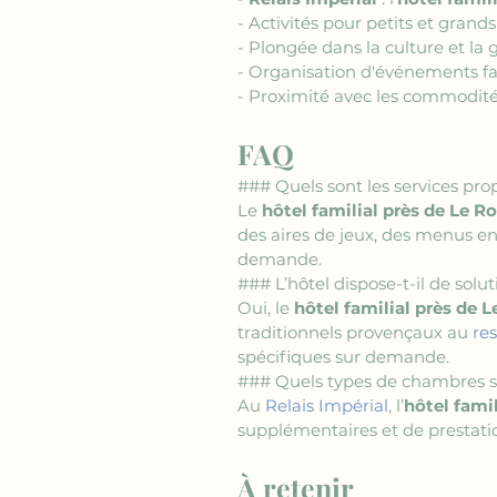
- Activités pour petits et gran
- Plongée dans la culture et la
- Organisation d'événements fa
- Proximité avec les commodités 
FAQ
### Quels sont les services prop
Le 
hôtel familial près de Le R
des aires de jeux, des menus en
demande.
### L’hôtel dispose-t-il de solu
Oui, le 
hôtel familial près de L
traditionnels provençaux au 
re
spécifiques sur demande.
### Quels types de chambres so
Au 
Relais Impérial
, l’
hôtel famil
supplémentaires et de prestatio
À retenir