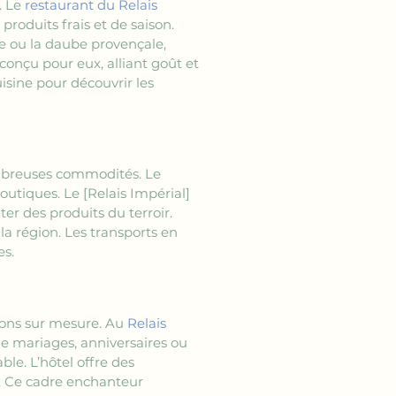
 Le 
restaurant du Relais 
roduits frais et de saison. 
le ou la daube provençale, 
onçu pour eux, alliant goût et 
uisine pour découvrir les 
nombreuses commodités. Le 
outiques. Le 
[Relais Impérial]
er des produits du terroir. 
la région. Les transports en 
es.
ions sur mesure. Au 
Relais 
e mariages, anniversaires ou 
e. L’hôtel offre des 
n. Ce cadre enchanteur 