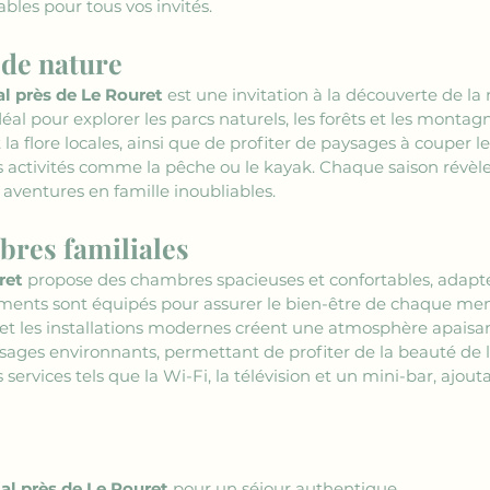
bles pour tous vos invités.
 de nature
al près de Le Rouret
 est une invitation à la découverte de la
déal pour explorer les parcs naturels, les forêts et les montag
la flore locales, ainsi que de profiter de paysages à couper le s
es activités comme la pêche ou le kayak. Chaque saison révè
aventures en famille inoubliables.
bres familiales
ret
 propose des chambres spacieuses et confortables, adapté
ments sont équipés pour assurer le bien-être de chaque membr
e et les installations modernes créent une atmosphère apais
ages environnants, permettant de profiter de la beauté de la 
vices tels que la Wi-Fi, la télévision et un mini-bar, ajout
ial près de Le Rouret
 pour un séjour authentique.