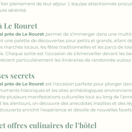
ter pleinement de leur séjour. L'équipe attentionnée procur
ute sérénité.
 à Le Rouret
al près de Le Rouret
 permet de s’immerger dans une multitud
ent une palette de découvertes pour petits et grands, allant 
es marchés locaux, les fêtes traditionnelles et les parcs de lo
 Chaque sortie est l’occasion de s’émerveiller devant les b
écient particulièrement les itinéraires de randonnée autour
ses secrets
al près de Le Rouret
 est l'occasion parfaite pour plonger dans 
numents historiques et les sites archéologiques environnant
rite plusieurs manifestations culturelles tout au long de l’ann
nt les alentours, on découvre des anecdotes insolites et des lé
ouverte enrichit l’expérience et dévoile de nouvelles facett
t offres culinaires de l’hôtel