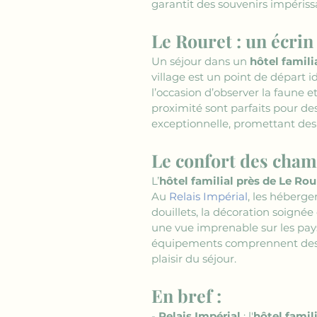
garantit des souvenirs impérissa
Le Rouret : un écrin
Un séjour dans un 
hôtel famili
village est un point de départ i
l’occasion d’observer la faune et 
proximité sont parfaits pour d
exceptionnelle, promettant des 
Le confort des cham
L’
hôtel familial près de Le Rou
Au 
Relais Impérial
, les héberge
douillets, la décoration soigné
une vue imprenable sur les pays
équipements comprennent des ser
plaisir du séjour.
En bref :
- 
Relais Impérial
 : l'
hôtel famil