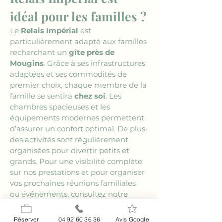
idéal pour les familles ?
Le 
Relais Impérial
 est 
particulièrement adapté aux familles 
recherchant un 
gîte près de 
Mougins
. Grâce à ses infrastructures 
adaptées et ses commodités de 
premier choix, chaque membre de la 
famille se sentira 
chez soi
. Les 
chambres spacieuses et les 
équipements modernes permettent 
d’assurer un confort optimal. De plus, 
des activités sont régulièrement 
organisées pour divertir petits et 
grands. Pour une visibilité complète 
sur nos prestations et pour organiser 
vos prochaines réunions familiales 
ou événements, consultez notre 
page événementiel
. Vous trouverez, 
dans ce cadre enchanteur, 
Réserver
04 92 60 36 36
Avis Google