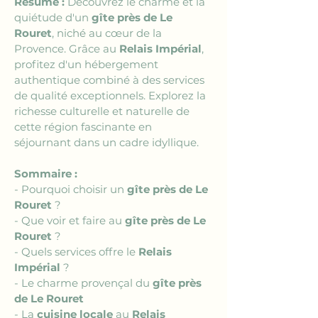
Résumé :
 Découvrez le charme et la 
quiétude d'un 
gîte près de Le 
Rouret
, niché au cœur de la 
Provence. Grâce au 
Relais Impérial
, 
profitez d'un hébergement 
authentique combiné à des services 
de qualité exceptionnels. Explorez la 
richesse culturelle et naturelle de 
cette région fascinante en 
séjournant dans un cadre idyllique.
Sommaire :
- Pourquoi choisir un 
gîte près de Le 
Rouret
 ?
- Que voir et faire au 
gîte près de Le 
Rouret
 ?
- Quels services offre le 
Relais 
Impérial
 ?
- Le charme provençal du 
gîte près 
de Le Rouret
- La 
cuisine locale
 au 
Relais 