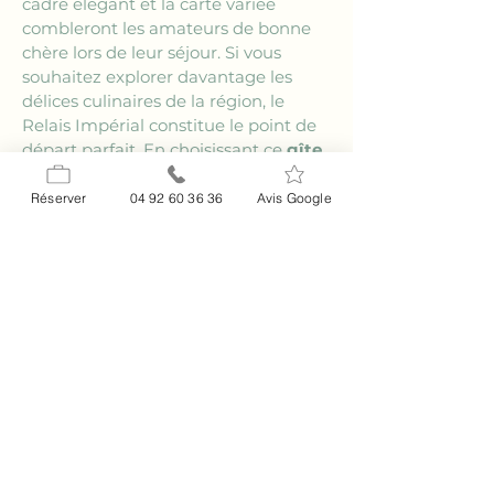
cadre élégant et la carte variée 
combleront les amateurs de bonne 
chère lors de leur séjour. Si vous 
souhaitez explorer davantage les 
délices culinaires de la région, le 
Relais Impérial constitue le point de 
départ parfait. En choisissant ce 
gîte 
près de Beausoleil
, vous vous ouvrez 
à un monde de saveurs 
Réserver
04 92 60 36 36
Avis Google
méditerranéennes exquises et 
variées.
Est-il facile d'organiser 
des événements au 
Relais Impérial ?
Organiser un événement au 
Relais 
Impérial
, un gîte situé près de 
Beausoleil, est une tâche aisée grâce 
aux installations et au personnel 