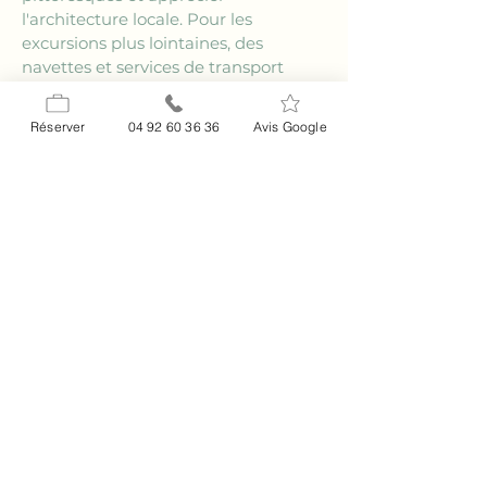
l'architecture locale. Pour les 
excursions plus lointaines, des 
navettes et services de transport 
peuvent être organisés. Cette 
flexibilité
 permet à chaque visiteur 
Réserver
04 92 60 36 36
Avis Google
de planifier son 
séjour
 selon ses 
préférences et de vivre une 
expérience authentique loin des 
contraintes de la conduite.
Quels sont les attraits 
naturels près de La 
Colle-sur-Loup ?
Les environs de 
La Colle-sur-Loup
offrent une multitude de 
merveilles 
naturelles
 à explorer. En séjournant 
au 
gîte
 du 
Relais Impérial
, vous 
avez un accès facile aux nombreux 