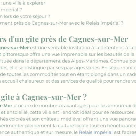
: une ville à explorer
Impérial ?
n lors de votre séjour ?
ent près de Cagnes-sur-Mer avec le Relais Impérial ?
irs d'un gîte près de Cagnes-sur-Mer
nes-sur-Mer
 est une véritable invitation à la détente et à l
ittoresque offre une vue imprenable sur les beautés de la 
uée dans le département des Alpes-Maritimes. Connue pour
des, elle se distingue par ses paysages variés. En séjournant 
 de toutes les commodités tout en étant plongé dans un cadr
 accueil chaleureux et des services de qualité pour rendre vo
 gîte à Cagnes-sur-Mer ?
r-Mer
 procure de nombreux avantages pour les amoureux de 
t ensoleillé, cette ville est l'endroit idéal pour se ressourcer. 
chés colorés et son château médiéval offrant une vue panora
érimenter pleinement la culture locale tout en bénéficiant d'
ence authentique et sur mesure, le 
Relais Impérial
 est l'adre