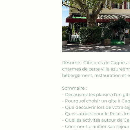
Résumé : Gîte près de Cagnes-su
charmes de cette ville azuréenne,
hébergement, restauration et é
Sommaire :
- Découvrez les plaisirs d'un g
- Pourquoi choisir un gîte à Ca
- Que découvrir lors de votre s
- Quels atouts pour le Relais I
- Quelles activités autour de C
- Comment planifier son séjour