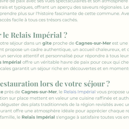
havre de paix avec ses vues spectaculaires et son atmosphèr
rais et typiques, offrant un aperçu des saveurs régionales. L
rendre plus sur l'histoire fascinante de cette commune. Ave
accès facile à tous ces trésors cachés.
le Relais Impérial ?
votre séjour dans un 
gîte
 proche de 
Cagnes-sur-Mer
 est une
ent propose un cadre authentique, un accueil chaleureux, et 
'un service attentif et personnalisé pour répondre à tous leur
s Impérial
 offre un véritable havre de paix pour ceux qui che
locales garantit un séjour riche en découvertes et en moments
estauration lors de votre séjour ?
te
 près de 
Cagnes-sur-Mer
, le 
Relais Impérial
 vous propose u
tion sur place mettent en valeur une cuisine raffinée et auth
 déguster des plats traditionnels de la région revisités avec
aurant offre une atmosphère idéale pour apprécier chaque re
mille, le 
Relais Impérial
 s'engage à satisfaire toutes vos 