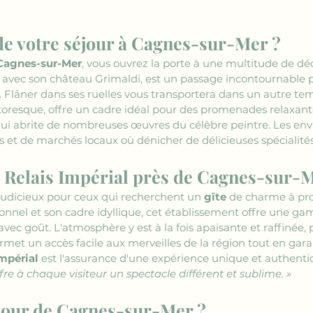
de votre séjour à Cagnes-sur-Mer ?
Cagnes-sur-Mer
, vous ouvrez la porte à une multitude de déc
e, avec son château Grimaldi, est un passage incontournable p
. Flâner dans ses ruelles vous transportera dans un autre te
toresque, offre un cadre idéal pour des promenades relaxant
ui abrite de nombreuses œuvres du célèbre peintre. Les envi
 et de marchés locaux où dénicher de délicieuses spécialités
e Relais Impérial près de Cagnes-sur-
 judicieux pour ceux qui recherchent un 
gîte
 de charme à pro
onnel et son cadre idyllique, cet établissement offre une 
ec goût. L'atmosphère y est à la fois apaisante et raffinée, p
permet un accès facile aux merveilles de la région tout en gara
Impérial
 est l'assurance d'une expérience unique et authentiq
e à chaque visiteur un spectacle différent et sublime. »
utour de Cagnes-sur-Mer ?