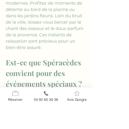
modernes. Profitez de moments de 
détente au bord de la piscine ou 
dans les jardins fleuris. Loin du bruit 
de la ville, laissez-vous bercer par le 
chant des oiseaux et le doux parfum 
de la provence. Ces instants de 
relaxation sont précieux pour un 
bien-être assuré.
Est-ce que Spéracèdes 
convient pour des 
événements spéciaux ?
Le 
gite près de Spéracèdes
 au 
Relais Impérial est parfait pour 
Réserver
04 92 60 36 36
Avis Google
accueillir des 
événements spéciaux
. 
Que ce soit pour une réunion de 
famille, un mariage ou un 
anniversaire, le cadre est magique. 