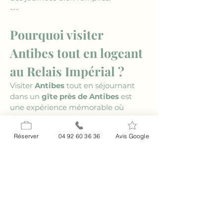
---
Pourquoi visiter 
Antibes tout en logeant 
au Relais Impérial ?
Visiter 
Antibes
 tout en séjournant 
dans un 
gîte près de Antibes
 est 
une expérience mémorable où 
chaque moment est précieux. Avec 
son mélange unique de culture, de 
Réserver
04 92 60 36 36
Avis Google
nature et d'histoire, la ville offre un 
cadre idéal pour des vacances 
enrichissantes. Le Relais Impérial 
fournit un service de qualité et une 
hospitalité authentique, assurant 
que votre séjour soit aussi plaisant 
que possible. C'est un excellent 
camp de base pour explorer la 