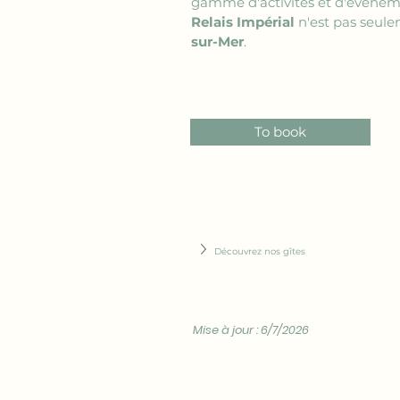
gamme d'activités et d'événem
Relais Impérial
 n'est pas seul
sur-Mer
.
To book
Découvrez nos gîtes
Mise à jour : 6/7/2026