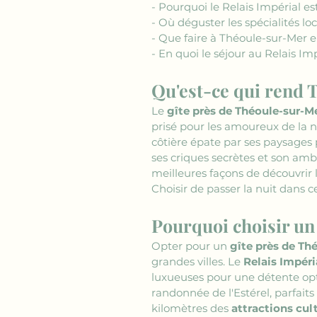
- Pourquoi le Relais Impérial est
- Où déguster les spécialités loc
- Que faire à Théoule-sur-Mer e
- En quoi le séjour au Relais Imp
Qu'est-ce qui rend 
Le 
gîte près de Théoule-sur-M
prisé pour les amoureux de la n
côtière épate par ses paysages p
ses criques secrètes et son amb
meilleures façons de découvrir 
Choisir de passer la nuit dans c
Pourquoi choisir un
Opter pour un 
gîte près de Th
grandes villes. Le 
Relais Impéri
luxueuses pour une détente optim
randonnée de l'Estérel, parfaits
kilomètres des 
attractions cul