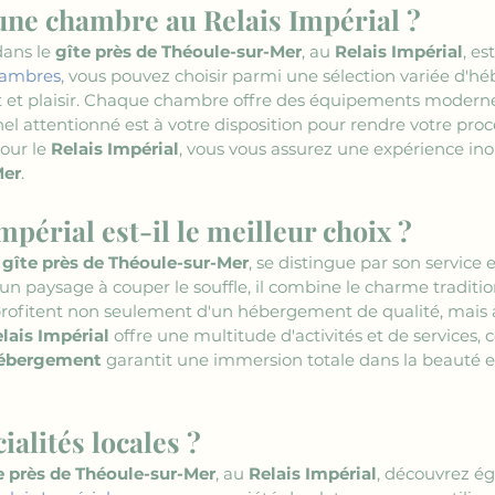
ne chambre au Relais Impérial ?
ans le 
gîte près de Théoule-sur-Mer
, au 
Relais Impérial
, e
hambres
, vous pouvez choisir parmi une sélection variée d'
t et plaisir. Chaque chambre offre des équipements modernes
el attentionné est à votre disposition pour rendre votre proc
our le 
Relais Impérial
, vous vous assurez une expérience ino
Mer
.
mpérial est-il le meilleur choix ?
 
gîte près de Théoule-sur-Mer
, se distingue par son service 
n paysage à couper le souffle, il combine le charme traditio
profitent non seulement d'un hébergement de qualité, mais au
lais Impérial
 offre une multitude d'activités et de services, c
ébergement
 garantit une immersion totale dans la beauté et
ialités locales ?
e près de Théoule-sur-Mer
, au 
Relais Impérial
, découvrez ég