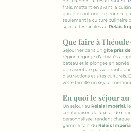
de la région. Le 
restaurant du R
frais, mettant en avant la cui
garantissant une expérience ga
seulement la culture culinaire 
spécialités locales au 
Relais Im
Que faire à Théoule
Séjourner dans un 
gîte près d
région regorge d'activités adapt
bateau et la plongée en apnée s
une aventure passionnante pour
d'attractions et sites culturels. 
votre famille un séjour mémorabl
En quoi le séjour au
Un séjour au 
Relais Impérial
, le
combinaison de luxe et de char
personnalisée, rendant chaque vi
gamme font du 
Relais Impéria