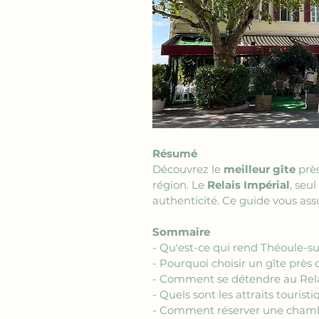
Résumé
Découvrez le 
meilleur gîte
 prè
région. Le 
Relais Impérial
, seu
authenticité. Ce guide vous ass
Sommaire
- Qu'est-ce qui rend Théoule-s
- Pourquoi choisir un gîte près
- Comment se détendre au Rela
- Quels sont les attraits touris
- Comment réserver une chambr