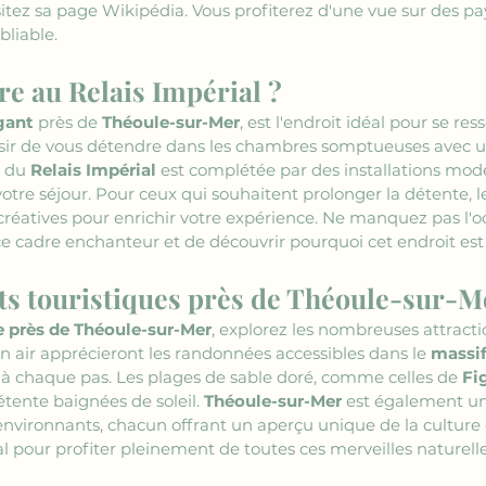
isitez sa page Wikipédia. Vous profiterez d'une vue sur des p
bliable.
e au Relais Impérial ?
gant
 près de 
Théoule-sur-Mer
, est l'endroit idéal pour se re
isir de vous détendre dans les chambres somptueuses avec 
 du 
Relais Impérial
 est complétée par des installations mod
otre séjour. Pour ceux qui souhaitent prolonger la détente, l
créatives pour enrichir votre expérience. Ne manquez pas l'o
ce cadre enchanteur et de découvrir pourquoi cet endroit est
its touristiques près de Théoule-sur-M
e près de Théoule-sur-Mer
, explorez les nombreuses attracti
n air apprécieront les randonnées accessibles dans le 
massif
t à chaque pas. Les plages de sable doré, comme celles de 
Fi
tente baignées de soleil. 
Théoule-sur-Mer
 est également un
 environnants, chacun offrant un aperçu unique de la culture et
éal pour profiter pleinement de toutes ces merveilles naturelle