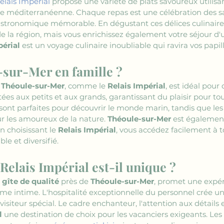
elais Impérial
 propose une variété de plats savoureux utilisa
sine méditerranéenne. Chaque repas est une célébration des s
stronomique mémorable. En dégustant ces délices culinaires
de la région, mais vous enrichissez également votre séjour d'
périal
 est un voyage culinaire inoubliable qui ravira vos papill
-sur-Mer en famille ?
e Théoule-sur-Mer
, comme le 
Relais Impérial
, est idéal pour
ées aux petits et aux grands, garantissant du plaisir pour tou
ont parfaites pour découvrir le monde marin, tandis que les
 les amoureux de la nature. 
Théoule-sur-Mer
 est également
En choisissant le 
Relais Impérial
, vous accédez facilement à to
e et diversifié.
 Relais Impérial est-il unique ?
 
gîte de qualité
 près de 
Théoule-sur-Mer
, promet une expér
me intime. L'hospitalité exceptionnelle du personnel crée u
siteur spécial. Le cadre enchanteur, l'attention aux détails et
l
 une destination de choix pour les vacanciers exigeants. Les