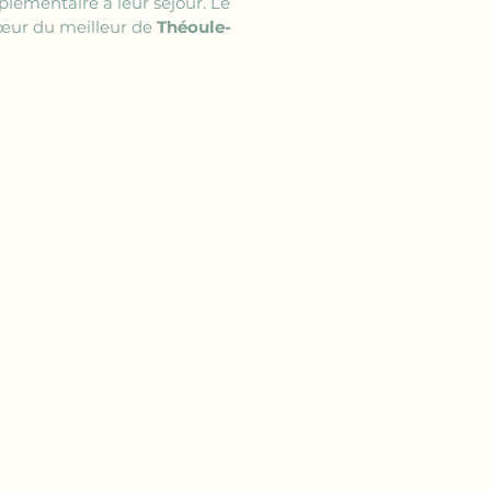
lémentaire à leur séjour. Le 
œur du meilleur de 
Théoule-