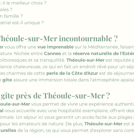
-il le meilleur choix ?
ales ?
n famille ?
érial est-il unique ?
Théoule-sur-Mer incontournable ?
er
 vous offre une 
vue imprenable
 sur la Méditerranée, faisan
ature. Nichée entre 
Cannes
 et la 
réserve naturelle de l'Esté
ittoresques et sa tranquillité. 
Théoule-sur-Mer
 est réputée 
iance chaleureuse, ce qui en fait un endroit rêvé pour un séjo
les charmes de cette 
perle de la Côte d'Azur
 est de séjourne
e 
gîte
 assure une immersion totale dans l'atmosphère apaisan
 gîte près de Théoule-sur-Mer ?
éoule-sur-Mer
 vous permet de vivre une expérience authentiqu
al
 vous accueille avec une hospitalité exemplaire, offrant de
ale. Un séjour ici vous garantit un accès facile aux plages d
 pour les amateurs de nature. De plus, 
Théoule-sur-Mer
 est 
turelles
 de la région, ce qui vous permet d'explorer sans cont