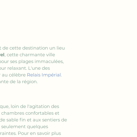
t de cette destination un lieu 
rel
, cette charmante ville 
pour ses plages immaculées, 
ur relaxant. L'une des 
r au célèbre 
Relais Impérial
. 
te de la région. 
e, loin de l'agitation des 
s chambres confortables et 
e sable fin et aux sentiers de 
à seulement quelques 
raintes. Pour en savoir plus 