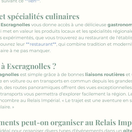
suivant ce 
**lien**
.
t spécialités culinaires
e Escragnolles
 vous donne accès à une délicieuse 
gastronom
 met en valeur les produits locaux et les spécialités régional
s expérimentés, que vous trouverez au restaurant de l'établis
couvrez leur 
**restaurant**
, qui combine tradition et modernit
naire à ne pas manquer.
à Escragnolles ?
ragnolles
 est simple grâce à de bonnes 
liaisons routières
 et
ble en voiture ou en transports en commun depuis les grandes
e, des routes panoramiques offrent des vues exceptionnelles 
 transports vous permettra d'explorer facilement la région. Le 
ncombre au Relais Impérial. « Le trajet est une aventure en s
aire. »
ments peut-on organiser au Relais Imp
t idéal pour organiser divers types d'événements dans un 
gît