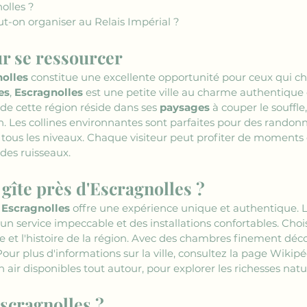
olles ?
t-on organiser au Relais Impérial ?
ur se ressourcer
nolles
 constitue une excellente opportunité pour ceux qui ch
es
, 
Escragnolles
 est une petite ville au charme authentique 
 de cette région réside dans ses 
paysages
 à couper le souffl
. Les collines environnantes sont parfaites pour des randonn
 tous les niveaux. Chaque visiteur peut profiter de moments 
 des ruisseaux.
gîte près d'Escragnolles ?
e Escragnolles
 offre une expérience unique et authentique. Le
 un service impeccable et des installations confortables. Chois
 et l'histoire de la région. Avec des chambres finement décor
Pour plus d'informations sur la ville, consultez la page Wikipé
 air disponibles tout autour, pour explorer les richesses natur
scragnolles ?