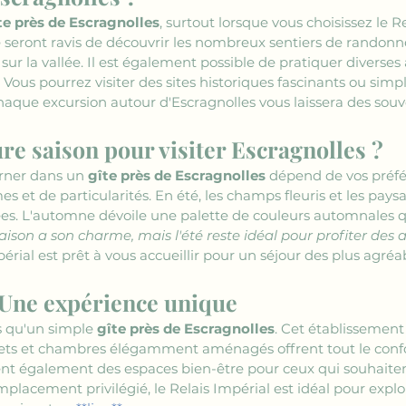
te près de Escragnolles
, surtout lorsque vous choisissez le 
seront ravis de découvrir les nombreux sentiers de randonné
r la vallée. Il est également possible de pratiquer diverses 
 Vous pourrez visiter des sites historiques fascinants ou si
aque excursion autour d'Escragnolles vous laissera des souv
ure saison pour visiter Escragnolles ?
rner dans un 
gîte près de Escragnolles
 dépend de vos préf
s et de particularités. En été, les champs fleuris et les pay
es. L'automne dévoile une palette de couleurs automnales qu
aison a son charme, mais l'été reste idéal pour profiter des ac
périal est prêt à vous accueillir pour un séjour des plus agréa
: Une expérience unique
s qu'un simple 
gîte près de Escragnolles
. Cet établissement
lets et chambres élégamment aménagés offrent tout le conf
luent également des espaces bien-être pour ceux qui souhait
placement privilégié, le Relais Impérial est idéal pour explor