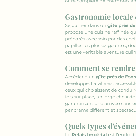
offre complète de chambres en 
Gastronomie locale e
Séjourner dans un 
gîte près d
propose une cuisine raffinée qui
préparés avec soin par des chef
papilles les plus exigeantes, dé
est une véritable aventure culi
Comment se rendre 
Accéder à un 
gîte près de Esc
développé. La ville est accessi
ceux qui choisissent de conduir
fois sur place, un large choix de
garantissant une arrivée sans e
panorama différent et spectacul
Quels types d'événe
Le 
Relais Impérial
 est l'endroi