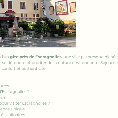
d'un 
gîte près de Escragnolles
, une ville pittoresque niché
 se détendre et profiter de la nature environnante. Séjournez
 confort et authenticité.
ourcer
d'Escragnolles ?
es ?
pour visiter Escragnolles ?
rience unique
tés culinaires