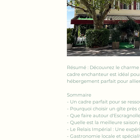
Résumé : Découvrez le charme 
cadre enchanteur est idéal pour
hébergement parfait pour allier
Sommaire
- Un cadre parfait pour se ress
- Pourquoi choisir un gîte près 
- Que faire autour d'Escragnoll
- Quelle est la meilleure saison 
- Le Relais Impérial : Une expé
- Gastronomie locale et spéciali