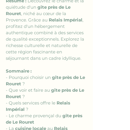
Résumé :
 Découvrez le charme et la 
quiétude d'un 
gîte près de Le 
Rouret
, niché au cœur de la 
Provence. Grâce au 
Relais Impérial
, 
profitez d'un hébergement 
authentique combiné à des services 
de qualité exceptionnels. Explorez la 
richesse culturelle et naturelle de 
cette région fascinante en 
séjournant dans un cadre idyllique.
Sommaire :
- Pourquoi choisir un 
gîte près de Le 
Rouret
 ?
- Que voir et faire au 
gîte près de Le 
Rouret
 ?
- Quels services offre le 
Relais 
Impérial
 ?
- Le charme provençal du 
gîte près 
de Le Rouret
- La 
cuisine locale
 au 
Relais 