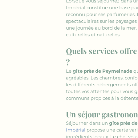
Lorsque vous séjournez dans u
Impérial constitue une base par
reconnu pour ses parfumeries. 
spectaculaires sur les paysages
une journée au bord de la mer.
culturelles et naturelles.
Quels services offre
?
Le 
gîte près de Peymeinade
 q
agréables. Les chambres, confo
les différents hébergements offe
toutes vos attentes pour vous g
communs propices à la détente e
Un séjour gastrono
Séjourner dans un 
gîte près d
Impérial
 propose une carte vari
ingrédients locaux. Le chef vous