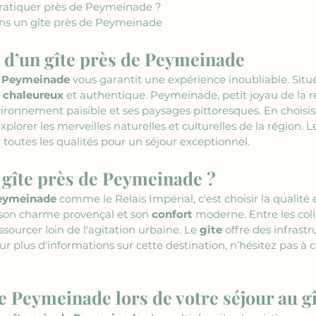
r pratiquer près de Peymeinade ?
ns un gîte près de Peymeinade
x d’un gîte près de Peymeinade
e Peymeinade
 vous garantit une expérience inoubliable. Situé
l chaleureux
 et authentique. Peymeinade, petit joyau de la 
vironnement paisible et ses paysages pittoresques. En choisis
orer les merveilles naturelles et culturelles de la région. Le
 toutes les qualités pour un séjour exceptionnel.
 gîte près de Peymeinade ?
Peymeinade
 comme le Relais Impérial, c'est choisir la qualité e
son charme provençal et son 
confort
 moderne. Entre les colli
ourcer loin de l'agitation urbaine. Le 
gîte
 offre des infrast
ur plus d'informations sur cette destination, n’hésitez pas à 
e Peymeinade lors de votre séjour au gî