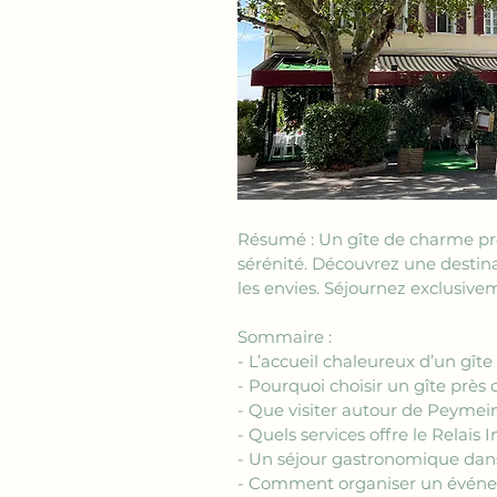
Résumé : Un gîte de charme près
sérénité. Découvrez une destina
les envies. Séjournez exclusive
Sommaire :
- L’accueil chaleureux d’un gî
- Pourquoi choisir un gîte prè
- Que visiter autour de Peymein
- Quels services offre le Relai
- Un séjour gastronomique dan
- Comment organiser un événe