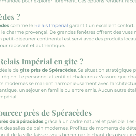
mmandée pour explorer librement. Ces options rendent l'accès
èdes ?
èdes
 comme le 
Relais Impérial
 garantit un excellent confort
t le charme provençal. De grandes fenêtres offrent des vues 
petit-déjeuner continental est servi avec des produits loca
jour reposant et authentique.
Relais Impérial en gite ?
idéale de 
gite près de Spéracèdes
. Sa situation stratégique
a région. Le personnel attentif et chaleureux s'assure que ch
modernes se marient harmonieusement avec l'architecture tr
tique, un séjour en famille ou entre amis. Aucun autre établ
mpérial.
sourcer près de Spéracèdes
près de Spéracèdes
 grâce à un cadre naturel et paisible. Le
et des salles de bain modernes. Profitez de moments de déte
 bruit de la ville, laissez-vous bercer par le chant des oiseaux