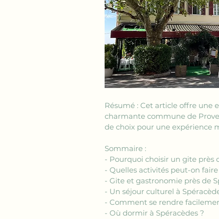
Résumé : Cet article offre une e
charmante commune de Provence
de choix pour une expérience 
Sommaire : 
- Pourquoi choisir un gite près
- Quelles activités peut-on fair
- Gite et gastronomie près de 
- Un séjour culturel à Spéracèd
- Comment se rendre facilement
- Où dormir à Spéracèdes ?