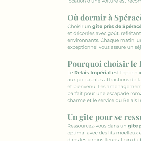
location d'une voiture est reco
Où dormir à Spérac
Choisir un 
gite près de Spérac
et décorées avec goût, reflétan
environnants. Chaque matin, un 
exceptionnel vous assure un sé
Pourquoi choisir le 
Le 
Relais Impérial
 est l'option 
aux principales attractions de l
et bienvenu. Les aménagements 
parfait pour une escapade roman
charme et le service du Relais I
Un gite pour se res
Ressourcez-vous dans un 
gite 
optimal avec des lits moelleux 
dans les jardins fleuris. Loin du