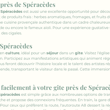
 près de Spéracèdes
e Spéracèdes
 est aussi une excellente opportunité pour décou
e produits frais : herbes aromatiques, fromages, et fruits du 
e cuisine provençale authentique dans un cadre chaleureux.
de ou encore le fameux aïoli. Pour une expérience gustative 
des cigales.
à Spéracèdes
 en 
culture
, idéal pour un 
séjour
 dans un 
gite
. Visitez l'égli
n. Participez aux manifestations artistiques qui animent régu
us feront découvrir l'histoire locale et le talent des artistes
nde, transportant le visiteur dans le passé. Cette immersion
acilement à votre gite près de Spérac
 Spéracèdes
 est simple grâce aux nombreuses options de trans
oche et propose des connexions fréquentes. En train, la gare
. Pour ceux qui préfèrent la route, l'autoroute A8 dessert la rég