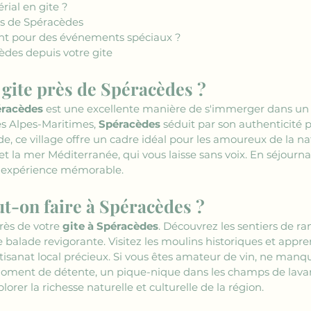
rial en gite ?
ès de Spéracèdes
ent pour des événements spéciaux ?
cèdes depuis votre gite
 gite près de Spéracèdes ?
éracèdes
 est une excellente manière de s'immerger dans un c
s Alpes-Maritimes, 
Spéracèdes
 séduit par son authenticité
de, ce village offre un cadre idéal pour les amoureux de la na
 la mer Méditerranée, qui vous laisse sans voix. En séjourna
e expérience mémorable.
ut-on faire à Spéracèdes ?
rès de votre 
gite à Spéracèdes
. Découvrez les sentiers de ra
balade revigorante. Visitez les moulins historiques et appren
artisanat local précieux. Si vous êtes amateur de vin, ne manq
 moment de détente, un pique-nique dans les champs de lavan
orer la richesse naturelle et culturelle de la région.