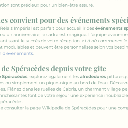
ation sont précieux pour un bien-être assuré.
es convient pour des événements spéc
 Relais Impérial est parfait pour accueillir des 
événements s
ou un anniversaire, le cadre est magique. L'équipe événement
antissant le succès de votre réception. 
« Là où commence le b
t modulables et peuvent être personnalisés selon vos besoins. 
on d'événements
.
s de Spéracèdes depuis votre gite
e Spéracèdes
, explorez également les 
alrededores
 pittoresq
ues ou simplement un pique-nique au bord de l'eau. Découvrez
. Flânez dans les ruelles de Cabris, un charmant village pe
ichissantes font de votre séjour une expérience inoubliable.
Spéracèdes.
 de consulter la page Wikipedia de Spéracèdes pour une com